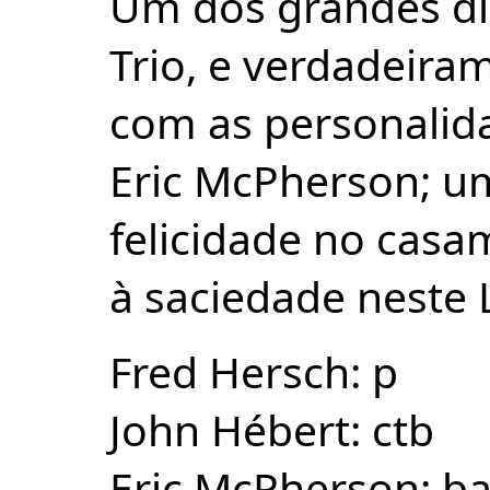
Um dos grandes di
Trio, e verdadeira
com as personalid
Eric McPherson; u
felicidade no casa
à saciedade neste L
Fred Hersch: p
John Hébert: ctb
Eric McPherson: ba