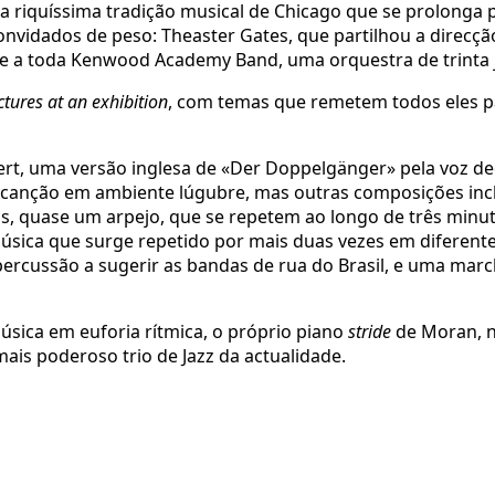
 riquíssima tradição musical de Chicago que se prolonga
dados de peso: Theaster Gates, que partilhou a direcção do
e a toda Kenwood Academy Band, uma orquestra de trinta 
ctures at an exhibition
, com temas que remetem todos eles pa
t, uma versão inglesa de «Der Doppelgänger» pela voz de
a canção em ambiente lúgubre, mas outras composições i
, quase um arpejo, que se repetem ao longo de três minutos
sica que surge repetido por mais duas vezes em diferent
cussão a sugerir as bandas de rua do Brasil, e uma marc
sica em euforia rítmica, o próprio piano
stride
de Moran, n
ais poderoso trio de Jazz da actualidade.