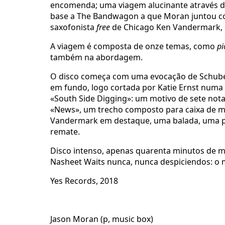
encomenda; uma viagem alucinante através da
base a The Bandwagon a que Moran juntou convi
saxofonista
free
de Chicago Ken Vandermark, 
A viagem é composta de onze temas, como
pi
também na abordagem.
O disco começa com uma evocação de Schuber
em fundo, logo cortada por Katie Ernst num
«South Side Digging»: um motivo de sete notas
«News», um trecho composto para caixa de mú
Vandermark em destaque, uma balada, uma per
remate.
Disco intenso, apenas quarenta minutos de mú
Nasheet Waits nunca, nunca despiciendos: o m
Yes Records, 2018
Jason Moran (p, music box)