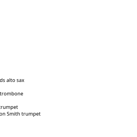
s alto sax
l trombone
 trumpet
yson Smith trumpet