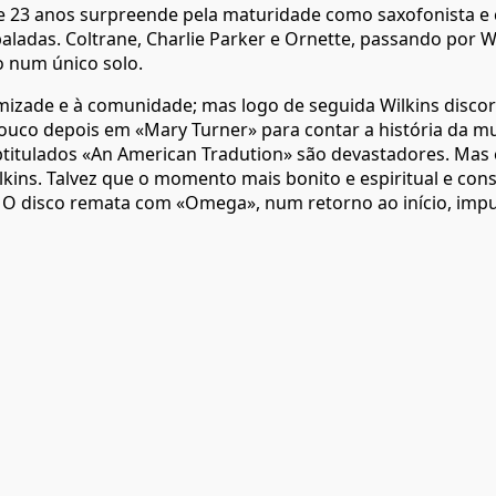
e 23 anos surpreende pela maturidade como saxofonista e 
aladas. Coltrane, Charlie Parker e Ornette, passando por W
o num único solo.
 amizade e à comunidade; mas logo de seguida Wilkins disc
ouco depois em «Mary Turner» para contar a história da m
btitulados «An American Tradution» são devastadores. Mas
kins. Talvez que o momento mais bonito e espiritual e conse
. O disco remata com «Omega», num retorno ao início, imp