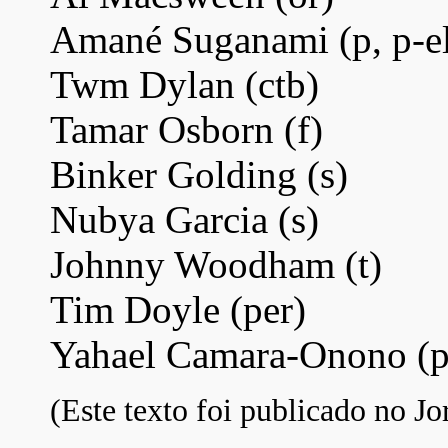
Amané Suganami (p, p-e
Twm Dylan (ctb)
Tamar Osborn (f)
Binker Golding (s)
Nubya Garcia (s)
Johnny Woodham (t)
Tim Doyle (per)
Yahael Camara-Onono (p
(Este texto foi publicado no Jo