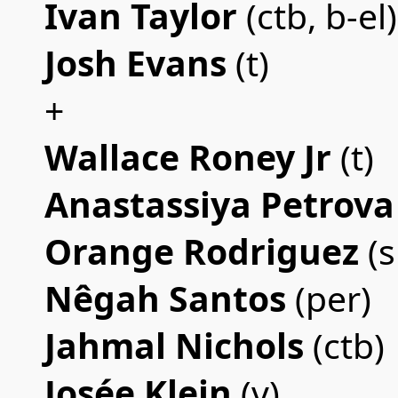
Ivan Taylor
(ctb, b-el)
Josh Evans
(t)
+
Wallace Roney Jr
(t)
Anastassiya Petrov
Orange Rodriguez
(s
Nêgah Santos
(per)
Jahmal Nichols
(ctb)
Josée Klein
(v)