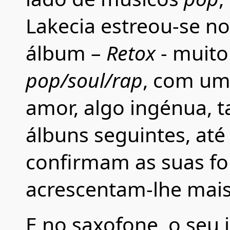
Lakecia estreou-se n
álbum –
Retox
- muito
pop/soul/rap
, com um
amor, algo ingénua, ta
álbuns seguintes, até
confirmam as suas fo
acrescentam-lhe mais
E no saxofone, o seu 