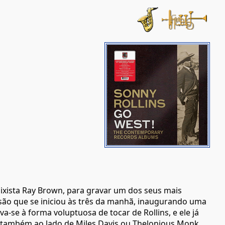
ixista Ray Brown, para gravar um dos seus mais
ssão que se iniciou às três da manhã, inaugurando uma
a-se à forma voluptuosa de tocar de Rollins, e ele já
 também ao lado de Miles Davis ou Thelonious Monk.