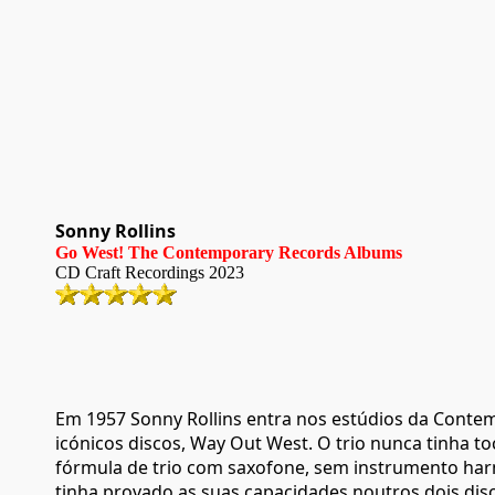
Sonny Rollins
Go West! The Contemporary Records Albums
CD
Craft Recordings
20
23
Em 1957 Sonny Rollins entra nos estúdios da Contem
icónicos discos, Way Out West. O trio nunca tinha t
fórmula de trio com saxofone, sem instrumento ha
tinha provado as suas capacidades noutros dois di