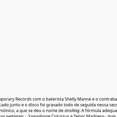
porary Records com o baterista Shelly Manne e o contraba
ocado junto e o disco foi gravado todo de seguida nessa se
rmónico, a que se deu o nome de
strolling
. A fórmula adequav
scos seminais - Saxophone Colussus e Tenor Madness-, mas