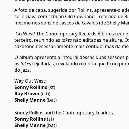
A foto de capa, sugerida por Rollins, apresenta-o 
se iniciava com "I'm an Old Cowhand”, retirado de R
mesmo nos sons de cascos de cavalos (de Shelly Ma
Go West! The Contemporary Records Albums reúne es
terceiro, reunindo as
takes
não editadas na altura. 
saxofone necessariamente mais contido, mas da me
O álbum apresenta a integral dessas duas sessões p
as
takes
rejeitadas, revelando o muito que ficou por 
do Jazz.
Way Out West
:
Sonny Rolllins
(st)
Ray Brown
(ctb)
Shelly Manne
(bat)
Sonny Rollins and the Contemporary Leaders:
Sonny Rollins
(st)
Shelly Manne
(bat)