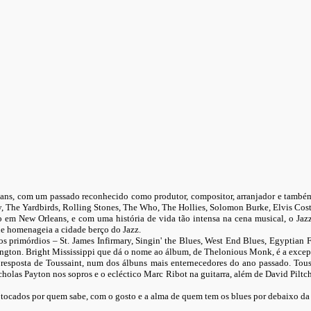
ans, com um passado reconhecido como produtor, compositor, arranjador e também 
y, The Yardbirds, Rolling Stones, The Who, The Hollies, Solomon Burke, Elvis Cost
o em New Orleans, e com uma história de vida tão intensa na cena musical, o Jaz
ue homenageia a cidade berço do Jazz.
primórdios – St. James Infirmary, Singin' the Blues, West End Blues, Egyptian Fa
ngton. Bright Mississippi que dá o nome ao álbum, de Thelonious Monk, é a excep
 resposta de Toussaint, num dos álbuns mais enternecedores do ano passado. Tou
cholas Payton nos sopros e o ecléctico Marc Ribot na guitarra, além de David Pil
z tocados por quem sabe, com o gosto e a alma de quem tem os blues por debaixo da 