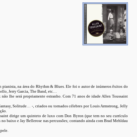
pianista, na área do Rhythm & Blues. Ele foi o autor de inúmeros êxitos do
ello, Jerry Garcia, The Band, etc…
z não lhe será propriamente estranho. Com 71 anos de idade Allen Toussaint
ntasy, Solitude… -, criados ou tornados célebres por Louis Armstrong, Jelly
ção.
ssaint dirige um quinteto de luxo com Don Byron (que tem no seu currículo
tch no baixo e Jay Bellerose nas percussões; contando ainda com Brad Mehldau
pele.