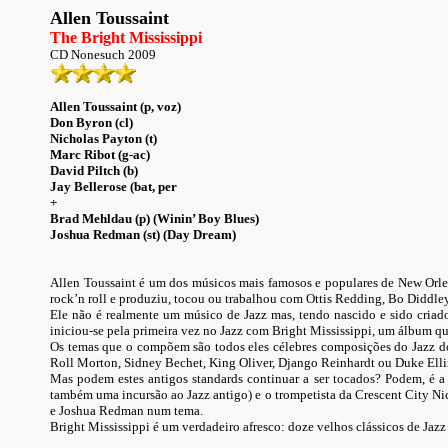
Allen Toussaint
The Bright Mississippi
CD Nonesuch 2009
Allen Toussaint (p, voz)
Don Byron (cl)
Nicholas Payton (t)
Marc Ribot (g-ac)
David Piltch (b)
Jay Bellerose (bat, per
+
Brad Mehldau (p) (Winin’ Boy Blues)
Joshua Redman (st) (Day Dream)
Allen Toussaint é um dos músicos mais famosos e populares de New Orle
rock’n roll e produziu, tocou ou trabalhou com Ottis Redding, Bo Diddle
Ele não é realmente um músico de Jazz mas, tendo nascido e sido criad
iniciou-se pela primeira vez no Jazz com Bright Mississippi, um álbum q
Os temas que o compõem são todos eles célebres composições do Jazz dos 
Roll Morton, Sidney Bechet, King Oliver, Django Reinhardt ou Duke Elli
Mas podem estes antigos standards continuar a ser tocados? Podem, é a
também uma incursão ao Jazz antigo) e o trompetista da Crescent City Ni
e Joshua Redman num tema.
Bright Mississippi é um verdadeiro afresco: doze velhos clássicos de Jaz