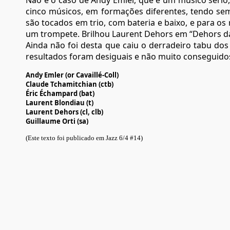
Não é o caso de Andy Emler, que é um músico sério,
cinco músicos, em formações diferentes, tendo se
são tocados em trio, com bateria e baixo, e para os
um trompete. Brilhou Laurent Dehors em “Dehors dan 
Ainda não foi desta que caiu o derradeiro tabu do
resultados foram desiguais e não muito conseguido
Andy Emler (or Cavaillé-Coll)
Claude Tchamitchian (ctb)
Éric Échampard (bat)
Laurent Blondiau (t)
Laurent Dehors (cl, clb)
Guillaume Orti (sa)
(Este texto foi publicado em Jazz 6/4 #14)