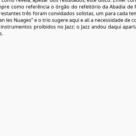
 como revela, apesar dos resultados, este disco. Emler c
mpre como referência o órgão do refeitório da Abadia de
 restantes três foram convidados solistas, um para cada te
les Nuages” e o trio sugere aqui e ali a necessidade de c
s instrumentos proibidos no Jazz: o Jazz andou daqui apa
s.