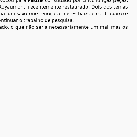
onvocou para
Pause
, constituído por cinco longas peças,
 Royaumont, recentemente restaurado. Dois dos temas
ma: um saxofone tenor, clarinetes baixo e contrabaixo e
ontinuar o trabalho de pesquisa.
rtado, o que não seria necessariamente um mal, mas os