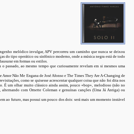
m engenho melódico invulgar, APV percorreu um caminho que nunca se deixou
peças do tipo operático ou sinfónico moderno, onde a música negra está de todo
lausurar em formas ou estilos.
 com o passado, ao mesmo tempo que curiosamente revelam em si mesmos uma
e Que Amor Não Me Engana de José Afonso e The Times They Are A-Changing de
evisitações, como se quisesse acrescentar qualquer coisa que não foi dita nos
ado. É um olhar muito clássico ainda assim, pouco «bop», melodioso (não no
z), alternando com Ornette Coleman e genuínas canções (Uma Já Antiga) ou
o nem ao futuro, mas possui um pouco dos dois: será mais um momento instável