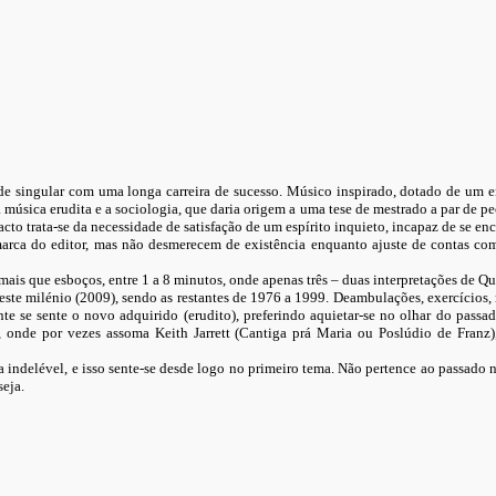
ade singular com uma longa carreira de sucesso. Músico inspirado, dotado de u
a música erudita e a sociologia, que daria origem a uma tese de mestrado a par de 
o trata-se da necessidade de satisfação de um espírito inquieto, incapaz de se enc
 marca do editor, mas não desmerecem de existência enquanto ajuste de contas
mais que esboços, entre 1 a 8 minutos, onde apenas três – duas interpretações d
te milénio (2009), sendo as restantes de 1976 a 1999. Deambulações, exercícios, r
te se sente o novo adquirido (erudito), preferindo aquietar-se no olhar do pass
, onde por vezes assoma Keith Jarrett (Cantiga prá Maria ou Poslúdio de Fran
ca indelével, e isso sente-se desde logo no primeiro tema. Não pertence ao passad
seja.