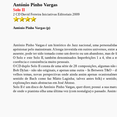
António Pinho Vargas
Solo II
2 CD David Ferreira Iniciativas Editoriais 2009
António Pinho Vargas
(p)
António Pinho Vargas é um histórico do Jazz nacional, uma personalid
aprisionar pelo mainstream. A longa investida em outros universos, entre 
ausente, pode ter sido tomada como um desvio ou um abandono, mas de fact
O Solo e este Solo II, também denominados Imperfeições 1 a 4, têm a
coerência e consistência muito pessoais.
O CD duplo Solo II consta de uma série de 28 composições, algumas não 
Bob Dylan - não são originais, e apenas uma outra – In Between T&O – des
velhos temas, novas perspectivas onde ainda assim apenas ocasionalmen
sentido de Bach como faz Mário Laginha; talvez antes folk) e sentido
explorações mais abstractas em José Afonso.
Solo II é um disco de António Pinho Vargas, quer dizer, possui a sua mar
de onde o pianista olha uma última vez (com nostalgia) o passado. Assim 