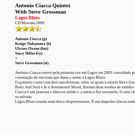
Antonio Ciacca Quintet
With Steve Grossman
Lagos Blues
CD Motema 2009
Antonio Ciacca (p)
Kengo Nakamura (b)
Ulysses Owens (bat)
Stacy Dillard (s)
+
Steve Grossman (st)
António Ciacca esteve pela primeira vez em Lagos em 2005 convidado por 
construção de um tema que daria o nome a Lagos Blues.
O quinteto conta com dois saxofonistas, entre os quais a estrela Steve G
Body And Soul e In a Sentimental Mood, fizeram duas sessões de estúdio 
Ciacca é um pianista e director sólido e a música flui escorreita. O som 
os solistas.
Lagos Blues resulta num disco despretensioso. É um daqueles discos onde