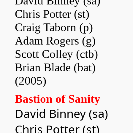
David Binney (sa)
Chris Potter (s
t
)
Craig Taborn (p)
Adam Rogers (g)
Scott Colley (c
tb
)
Brian Blade (bat)
(2005)
Bastion of Sanity
David Binney (sa)
Chris Potter (st)