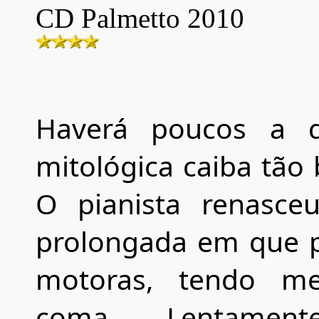
CD
Palmetto
20
10
Haverá poucos a 
mitológica caiba tão
O pianista renasc
prolongada em que p
motoras, tendo m
coma. Lentament