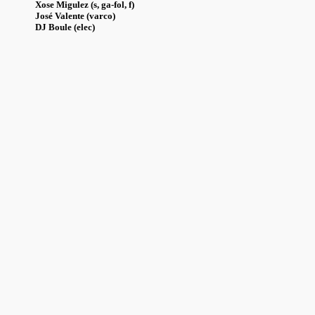
Xose Migulez (s, ga-fol, f)
José Valente (varco)
DJ Boule (elec)