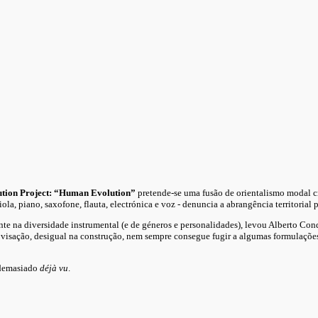
tion Project: “Human Evolution”
pretende-se uma fusão de orientalismo modal 
viola, piano, saxofone, flauta, electrónica e voz - denuncia a abrangência territorial 
nte na diversidade instrumental (e de géneros e personalidades), levou Alberto Co
visação, desigual na construção, nem sempre consegue fugir a algumas formulaçõ
é demasiado
déjà vu
.