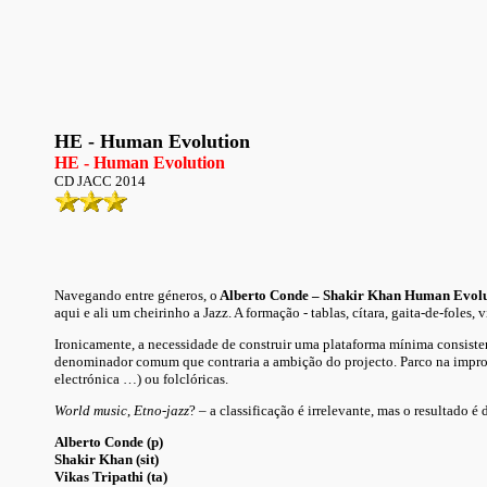
HE - Human Evolution
HE - Human Evolution
CD JACC 2014
Navegando entre géneros, o
Alberto Conde – Shakir Khan Human Evolu
aqui e ali um cheirinho a Jazz.
A formação - tablas, cítara, gaita-de-foles, 
Ironicamente, a necessidade de construir uma plataforma mínima consiste
denominador comum que contraria a ambição do projecto. Parco na impro
electrónica …) ou folclóricas.
World music
,
Etno-jazz
? – a classificação é irrelevante, mas o resultado 
Alberto Conde (p)
Shakir Khan (sit)
Vikas Tripathi (ta)