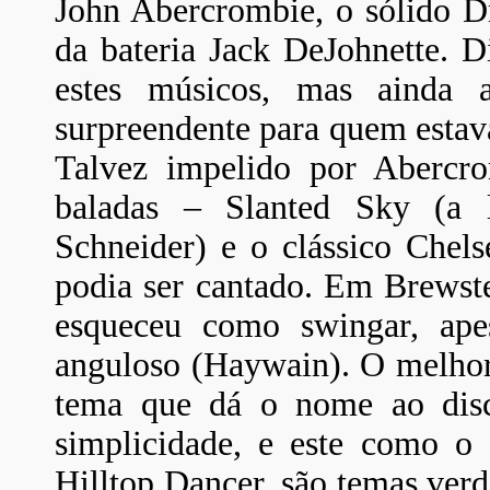
John Abercrombie, o sólido D
da bateria Jack DeJohnette. D
estes músicos, mas ainda 
surpreendente para quem estava
Talvez impelido por Abercro
baladas – Slanted Sky (a 
Schneider) e o clássico Chel
podia ser cantado. Em Brewst
esqueceu como swingar, ap
anguloso (Haywain). O melhor
tema que dá o nome ao disc
simplicidade, e este como o 
Hilltop Dancer, são temas verd