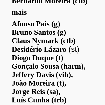
Bernardo Moreira (ctb)
mais
Afonso Pais (g)
Bruno Santos (g)
Claus Nymark (ctb)
(st)
Desidério Lázaro
Diogo Duque (t)
Gonçalo Sousa (harm),
Jeffery Davis (vib),
João Moreira (t),
Jorge Reis (sa),
Luís Cunha (trb)