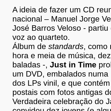
A ideia de fazer um CD reu
nacional – Manuel Jorge Ve
José Barros Veloso - partiu
voz ao quarteto.
Álbum de
standards
, como 
hora e meia de música, de
baladas -,
Just in Time
pro
um DVD, embalados numa b
dos LPs vinil, e que conté
postais com fotos antigas 
Verdadeira celebração do J
convidou dez jovens (e alg