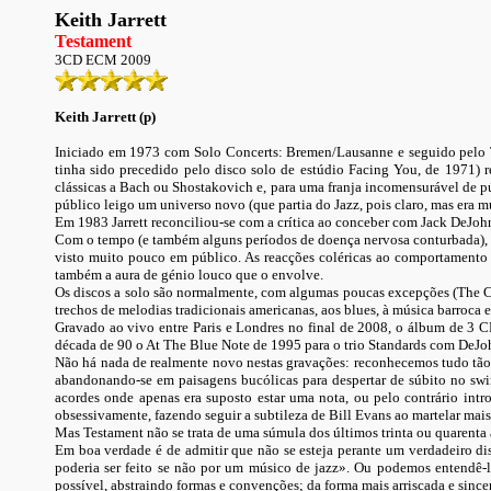
Keith Jarrett
Testament
3CD ECM 2009
Keith Jarrett (p)
Iniciado em 1973 com Solo Concerts: Bremen/Lausanne e seguido pelo T
tinha sido precedido pelo disco solo de estúdio Facing You, de 1971) 
clássicas a Bach ou Shostakovich e, para uma franja incomensurável de pú
público leigo um universo novo (que partia do Jazz, pois claro, mas era 
Em 1983 Jarrett reconciliou-se com a crítica ao conceber com Jack DeJohne
Com o tempo (e também alguns períodos de doença nervosa conturbada), Jarr
visto muito pouco em público. As reacções coléricas ao comportamento 
também a aura de génio louco que o envolve.
Os discos a solo são normalmente, com algumas poucas excepções (The Ca
trechos de melodias tradicionais americanas, aos blues, à música barroca e
Gravado ao vivo entre Paris e Londres no final de 2008, o álbum de 3 CD
década de 90 o At The Blue Note de 1995 para o trio Standards com DeJo
Não há nada de realmente novo nestas gravações: reconhecemos tudo tão
abandonando-se em paisagens bucólicas para despertar de súbito no sw
acordes onde apenas era suposto estar uma nota, ou pelo contrário intr
obsessivamente, fazendo seguir a subtileza de Bill Evans ao martelar mai
Mas Testament não se trata de uma súmula dos últimos trinta ou quarenta 
Em boa verdade é de admitir que não se esteja perante um verdadeiro disco
poderia ser feito se não por um músico de jazz». Ou podemos entendê-lo
possível, abstraindo formas e convenções; da forma mais arriscada e sinc