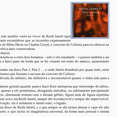
ste modelo «solo ao vivo» de Keith Jarrett (que
 mais escandaloso que as incursões expressamente
do de Miles Davis ou Charles Lloyd, o concerto de Colónia parecia oferecer ao
rítica mais conservadora.
 depois.
ando-se a estes dois formatos – solo e trio standards – e passou também a ser
 a fazer parte da lenda que se foi criando em torno do músico, aumentando
das em disco Part 1, Part 2…, e onde Jarrett deambula por quase tudo, entre
stinatos que fizeram o sucesso do concerto de Colónia.
década do milénio; tão definitiva e incontornável quanto o tinha sido para a
nte geniais quando parece fazer florir melopeias que interrompe de súbito,
apenas a ele permitimos, alongando melodias, ou subitamente precipitando
s, alternando ternura com o abismo gélido, figura atrás de figura repetidas
nte novo em Keith Jarrett, sempre tão reconhecível e sempre tão imprevisível.
ação: ele é realmente o Jarrett todo; o legado.
m disco de Keith Jarrett, e o que sempre se diz nestas alturas é «que ele não
es, o que inclui os imaginários) universal, da forma mais pessoal e íntima