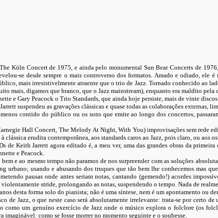
he Köln Concert de 1975, e ainda pelo monumental Sun Bear Concerts de 1976, e
revelou-se desde sempre o mais controverso dos formatos. Amado e odiado, ele é
blico, mais irresistivelmente atraente que o trio de Jazz. Tornado conhecido ao la
muito mais, digamos que branco, que o Jazz mainstream), enquanto era maldito pela c
tte e Gary Peacock o Trio Standards, que ainda hoje persiste, mais de vinte discos
ett suspendeu as gravações clássicas e quase todas as colaborações externas, limit
menos contido do público ou os sons que emite ao longo dos concertos, passaram
rnegie Hall Concert, The Melody At Night, With You) improvisações sem rede edita
 à clássica erudita contemporânea, aos standards caros ao Jazz, pois claro, ou aos o
s de Keith Jarrett agora editado é, a meu ver, uma das grandes obras da primeira 
hnette e Peacock.
 bem e ao mesmo tempo não paramos de nos surpreender com as soluções absolutame
ing urbano; usando e abusando dos truques que tão bem lhe conhecemos mas que 
ometendo pausas onde antes seriam notas, cantando (gemendo!) acordes impossívei
s violentamente stride, prolongando as notas, suspendendo o tempo. Nada de realme
anos desta forma solo do pianista; não é uma síntese, nem é um apontamento ou deriv
 de Jazz, o que neste caso será absolutamente irrelevante: trata-se por certo de u
 como um genuíno exercício de Jazz onde o músico explora o folclore (os folclor
era imaginável: como se fosse morrer no momento seguinte e o soubesse.