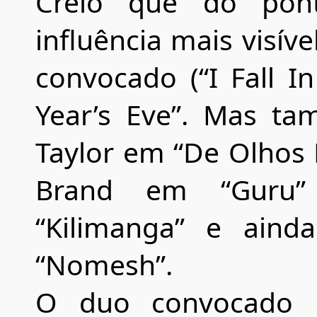
Creio que do pont
influência mais visíve
convocado (“I Fall 
Year’s Eve”. Mas ta
Taylor em “De Olhos 
Brand em “Guru
“Kilimanga” e ai
“Nomesh”.
O duo convocado p