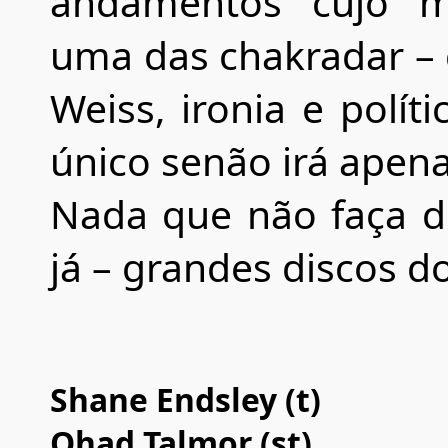
andamentos cujo m
uma das chakradar – 
Weiss, ironia e políti
único senão irá apen
Nada que não faça d
já – grandes discos d
Shane Endsley (t)
Ohad Talmor (st)