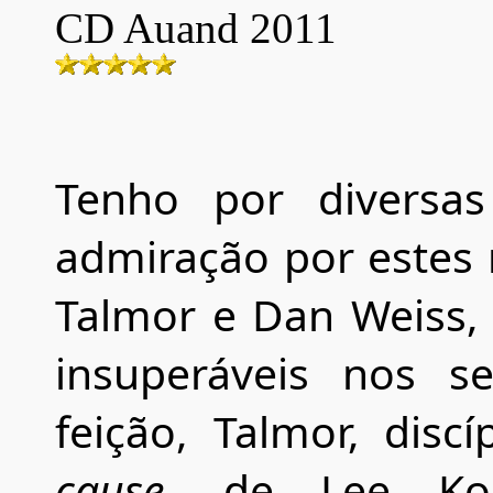
CD
Auand
20
11
Tenho por diversas
admiração por estes
Talmor e Dan Weiss,
insuperáveis nos s
feição, Talmor, disc
cause
, de Lee Koni