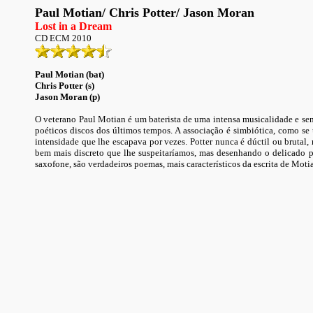
Paul Motian
/ Chris Potter/ Jason Moran
Lost in a Dream
CD ECM 2010
Paul Motian (bat)
Chris Potter (s)
Jason Moran (p)
O veterano Paul Motian é um baterista de uma intensa musicalidade e sen
poéticos discos dos últimos tempos. A associação é simbiótica, como se
intensidade que lhe escapava por vezes. Potter nunca é dúctil ou bruta
bem mais discreto que lhe suspeitaríamos, mas desenhando o delicado p
saxofone, são verdadeiros poemas, mais característicos da escrita de Mot