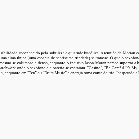
sibilidade, reconhecido pela subtileza e quietude bucólica. A reunião de Motian 
 uma alma única (uma espécie de santíssima trindade) se tratasse. O que o saxof
l, mesmo se volumoso e denso, enquanto o incisivo Jason Moran parece suportar a 
atchwork onde o saxofone e a bateria se espraiam. "Casino", "Be Careful It’s M
ian, enquanto em "Ten" ou "Drum Music" a energia toma conta do trio. Inesperado e 