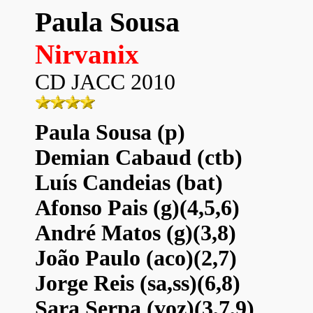
Paula Sousa
Nirvanix
CD JACC 2010
Paula Sousa (p)
Demian Cabaud (ctb)
Luís Candeias (bat)
Afonso Pais (g)(4,5,6)
André Matos (g)(3,8)
João Paulo (aco)(2,7)
Jorge Reis (sa,ss)(6,8)
Sara Serpa (voz)(3,7,9)