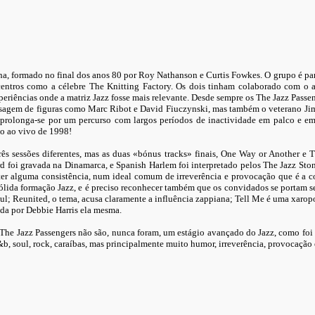
a, formado no final dos anos 80 por Roy Nathanson e Curtis Fowkes. O grupo é pa
entros como a célebre The Knitting Factory. Os dois tinham colaborado com o act
eriências onde a matriz Jazz fosse mais relevante. Desde sempre os The Jazz Pass
ssagem de figuras como Marc Ribot e David Fiuczynski, mas também o veterano Jim
o prolonga-se por um percurso com largos períodos de inactividade em palco e e
ão ao vivo de 1998!
s sessões diferentes, mas as duas «bónus tracks» finais, One Way or Another e 
 foi gravada na Dinamarca, e Spanish Harlem foi interpretado pelos The Jazz Ston
ter alguma consistência, num ideal comum de irreverência e provocação que é a c
 sólida formação Jazz, e é preciso reconhecer também que os convidados se portam 
ul; Reunited, o tema, acusa claramente a influência zappiana; Tell Me é uma xaro
da por Debbie Harris ela mesma.
he Jazz Passengers não são, nunca foram, um estágio avançado do Jazz, como foi d
, soul, rock, caraíbas, mas principalmente muito humor, irreverência, provocação e 