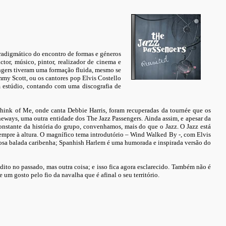
radigmático do encontro de formas e géneros
or, músico, pintor, realizador de cinema e
engers tiveram uma formação fluida, mesmo se
my Scott, ou os cantores pop Elvis Costello
m estúdio, contando com uma discografia de
Think of Me, onde canta Debbie Harris, foram recuperadas da tournée que os
eways, uma outra entidade dos The Jazz Passengers. Ainda assim, e apesar da
onstante da história do grupo, convenhamos, mais do que o Jazz. O Jazz está
sempre à altura. O magnífico tema introdutório – Wind Walked By -, com Elvis
posa balada caribenha; Spanhish Harlem é uma humorada e inspirada versão do
ito no passado, mas outra coisa; e isso fica agora esclarecido. Também não é
um gosto pelo fio da navalha que é afinal o seu território.