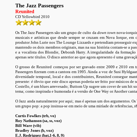
The Jazz Passengers
Reunited
CD Yellowbird 2010
Os The Jazz Passengers são um grupo de culto da
down town
nova-iorquin
musicais e artísticas que desde sempre se cruzam em Nova Iorque, em c
produtor John Lurie nos The Lounge Lizzards e pretendiam prosseguir exp
mantendo os dois membros originais, mas na sua história contam-se a pa
e a vocalista dos Blondie, Deborah Harry. A irregularidade da formaçã
apenas sete títulos. O disco anterior ao que agora apresento é uma gravaç
O grosso de Reunited começou por ser gravado entre 2009 e 2010 em trê
Passengers fizeram com a cantora em 1995. Ainda a voz de Susi Hyldgaard
diversidade temporal, local e dos contribuintes, Reunited consegue man
presente: é óbvio que este disco apenas poderia ser feito por músicos de
Costello, é um blues arrevesado; Buttom Up sugere um cover de um hit so
tema; como inspirada e humorada é a versão de One Way or Another canta
O Jazz anda naturalmente por aqui; mas é apenas um dos argumentos. Os T
um grupo pop: a pop insinua-se em meio de uma miríade de referências, r&b
Curtis Fowlkes (trb, vo)
Roy Nathanson (sa, ss, voz)
Bill Ware (vib)
Bradley Jones (b, voz)
E.J. Rodriguez (bat,1-6, 8, 9)