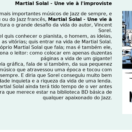
Martial Solal - Une vie à l'improviste
ais importantes músicos de Jazz de sempre, e
 ou do Jazz francês,
Martial Solal - Une vie à
tura o grande desafio da vida do autor, Vincent
Sorel.
l quis conhecer o pianista, o homem, as ideias,
 as vitórias; quis entrar na vida de Martial Solal.
róprio Martial Solal que fala; mas é também ele,
iona o leitor: como colocar em apenas duzentas
páginas a vida de um gigante!
ela gráfica, fala de si também, da sua pequenez
músico que atravessou uma época e tocou com
 sempre. E diria que Sorel conseguiu muito bem
ade inquieta e a riqueza da vida de uma lenda.
tial Solal ainda terá tido tempo de o ver antes
ra que merece estar na biblioteca BD básica de
qualquer apaixonado do Jazz.