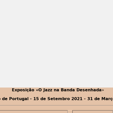
Exposição «O Jazz na Banda Desenhada
»
b de Portugal - 15 de Setembro 2021 - 31 de Mar