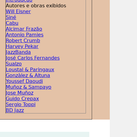
Autores e obras exibidos
Will Eisner
Siné
Cabu
Alcimar Frazão
Antonio Pamies
Robert Crumb
Harvey Pekar
JazzBanda
José Carlos Fernandes
Sualzo
Loustal & Paringaux
Gonzàlez & Altuna
Youssef Daoudi
Muñoz & Sampayo
Jose Muñoz
Guido Crepax
Sergio Toppi
BD Jazz