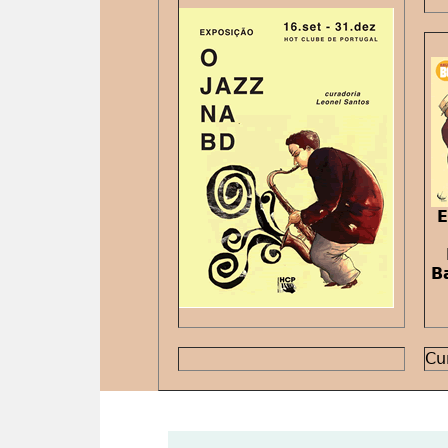
E
B
Cu