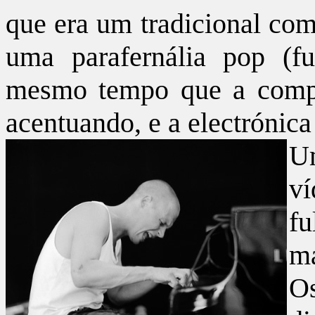
que era um tradicional com
uma parafernália pop (fu
mesmo tempo que a compo
acentuando, e a electrónic
U
ví
f
ma
O