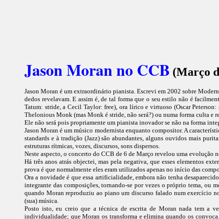
Jason Moran no CCB
(Março d
Jason Moran é um extraordinário pianista. Escrevi em 2002 sobre Moderni
dedos revelavam. E assim é, de tal forma que o seu estilo não é facilment
Tatum: stride, a Cecil Taylor: free), ora lírico e virtuoso (Oscar Peterso
Thelonious Monk (mas Monk é stride, não será?) ou numa forma culta e rev
Ele não será pois propriamente um pianista inovador se não na forma inte
Jason Moran é um músico modernista enquanto compositor. A característic
standards e à tradição (Jazz) são abundantes, alguns ouvidos mais purit
estruturas rítmicas, vozes, discursos, sons dispersos.
Neste aspecto, o concerto do CCB de 6 de Março revelou uma evolução notá
Há três anos atrás objectei, mas pela negativa, que esses elementos ex
prova é que normalmente eles eram utilizados apenas no início das comp
Ora a novidade é que essa artificialidade, embora não tenha desaparecido
integrante das composições, tornando-se por vezes o próprio tema, ou 
quando Moran reproduziu ao piano um discurso falado num exercício not
(sua) música.
Posto isto, eu creio que a técnica de escrita de Moran nada tem a v
individualidade; que Moran os transforma e elimina quando os convoca