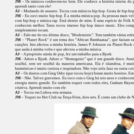
JM
– Os músicos conhecem-no bem. Ele conhece a história inteira do pia
aprendi tanto com ele!
AJ
– Mudando de assunto. Tocou com músicos hip-hop. Gosta de hip-hop?
JM
– Eu ouvi muito hip-hop. É a minha música pop. As pessoas mais ve
com hip-hop e música rap. Está dentro de mim. É uma espécie de Folk M
conhecem melhor. Tarus tocou imenso hip hop dance music. Eles compr
simplesmente tocam.
AJ
– Fale-me do teu último disco, "Modernistic". Tem também várias refe
JM
– “Planet Rock” é um tema dos “African Bambaataa”, que faziam u
canções. Isto afectou a minha história. James P. Johnson ou Planet Roc
que anda à minha volta e que afectou a minha música.
AJ
– A propósito ainda de pop, fez um trabalho para a Bjork.
JM
- Adoro a Bjork. Adoro o “Homogenic” que é um grande disco. Atrai
soulful, sem ser soulful da maneira americana. Ela é islandesa, é mui
harmónicas é muito curiosa e inspiradora. Não vejo nela Jazz ou outra co
AJ
– Os duetos com Greg Osby (que tocou hoje) foram muito bonitos. Es
JM
– Não. Talvez gravemos. Eu toco com o Greg há seis anos e conhece
energia muito grande. Eu também toquei com todos eles, Graham Hayne
criativa. Aprendi muito com ele.
AJ
– Tocou em Lisboa esta semana.
JM
– Toquei no Hot Club na Terça-Feira, dois sets. É como um clube de 