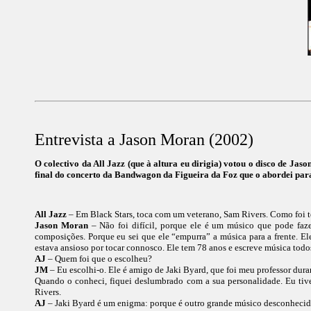
Entrevista a Jason Moran (2002)
O colectivo da All Jazz (que à altura eu dirigia) votou o disco de J
final do concerto da Bandwagon da Figueira da Foz que o abordei para u
All Jazz
– Em Black Stars, toca com um veterano, Sam Rivers. Como foi to
Jason Moran
– Não foi difícil, porque ele é um músico que pode fazer
composições. Porque eu sei que ele “empurra” a música para a frente. Ele 
estava ansioso por tocar connosco. Ele tem 78 anos e escreve música todos
AJ
– Quem foi que o escolheu?
JM
– Eu escolhi-o. Ele é amigo de Jaki Byard, que foi meu professor dura
Quando o conheci, fiquei deslumbrado com a sua personalidade. Eu tiv
Rivers.
AJ
– Jaki Byard é um enigma: porque é outro grande músico desconhecid