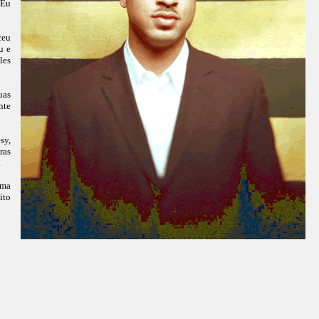
 Eu
ceu
u e
les
uas
nte
sy,
ras
.
uma
ito