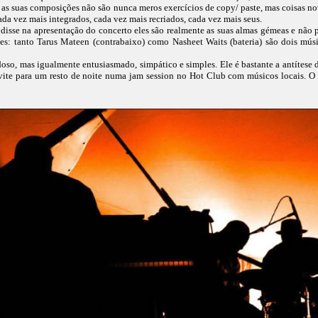
 suas composições não são nunca meros exercícios de copy/ paste, mas coisas nov
da vez mais integrados, cada vez mais recriados, cada vez mais seus.
sse na apresentação do concerto eles são realmente as suas almas gémeas e não 
es: tanto Tarus Mateen (contrabaixo) como Nasheet Waits (bateria) são dois mús
oso, mas igualmente entusiasmado, simpático e simples. Ele é bastante a antítese
convite para um resto de noite numa jam session no Hot Club com músicos locais.