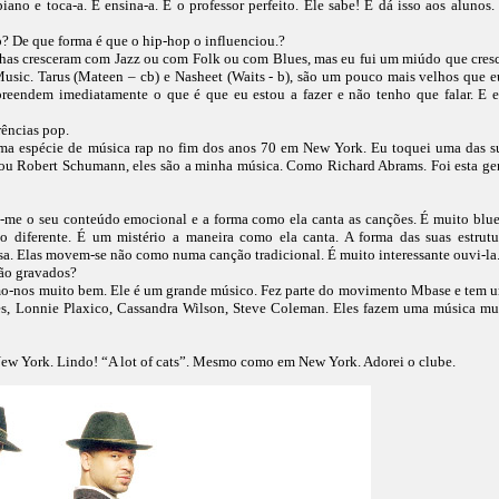
no e toca-a. E ensina-a. É o professor perfeito. Ele sabe! E dá isso aos alunos.
 De que forma é que o hip-hop o influenciou.?
lhas cresceram com Jazz ou com Folk ou com Blues, mas eu fui um miúdo que cres
usic. Tarus (Mateen – cb) e Nasheet (Waits - b), são um pouco mais velhos que e
eendem imediatamente o que é que eu estou a fazer e não tenho que falar. E e
rências pop.
ma espécie de música rap no fim dos anos 70 em New York. Eu toquei uma das s
k ou Robert Schumann, eles são a minha música. Como Richard Abrams. Foi esta ge
-me o seu conteúdo emocional e a forma como ela canta as canções. É muito blue
to diferente. É um mistério a maneira como ela canta. A forma das suas estrutu
isa. Elas movem-se não como numa canção tradicional. É muito interessante ouvi-la
tão gravados?
mo-nos muito bem. Ele é um grande músico. Fez parte do movimento Mbase e tem 
s, Lonnie Plaxico, Cassandra Wilson, Steve Coleman. Eles fazem uma música mu
New York. Lindo! “A lot of cats”. Mesmo como em New York. Adorei o clube.