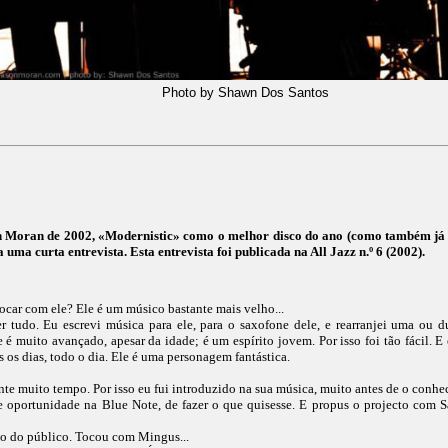
Photo by Shawn Dos Santos
ason Moran de 2002, «Modernistic» como o melhor disco do ano (como também já
ma curta entrevista. Esta entrevista foi publicada na All Jazz n.º 6 (2002).
car com ele? Ele é um músico bastante mais velho...
 tudo. Eu escrevi música para ele, para o saxofone dele, e rearranjei uma ou d
é muito avançado, apesar da idade; é um espírito jovem. Por isso foi tão fácil. E 
 os dias, todo o dia. Ele é uma personagem fantástica.
nte muito tempo. Por isso eu fui introduzido na sua música, muito antes de o conhec
e oportunidade na Blue Note, de fazer o que quisesse. E propus o projecto com 
o do público. Tocou com Mingus...