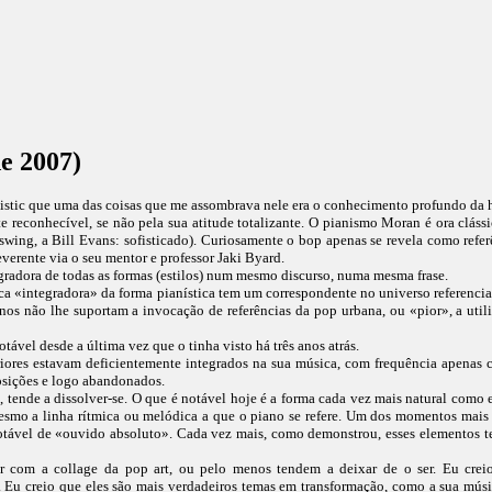
e 2007)
stic que uma das coisas que me assombrava nele era o conhecimento profundo da hi
e reconhecível, se não pela sua atitude totalizante. O pianismo Moran é ora clássi
n: swing, a Bill Evans: sofisticado). Curiosamente o bop apenas se revela como refer
erente via o seu mentor e professor Jaki Byard.
gradora de todas as formas (estilos) num mesmo discurso, numa mesma frase.
a «integradora» da forma pianística tem um correspondente no universo referencial
anos não lhe suportam a invocação de referências da pop urbana, ou «pior», a util
vel desde a última vez que o tinha visto há três anos atrás.
teriores estavam deficientemente integrados na sua música, com frequência apenas
osições e logo abandonados.
, tende a dissolver-se. O que é notável hoje é a forma cada vez mais natural como 
mesmo a linha rítmica ou melódica a que o piano se refere. Um dos momentos mais
ável de «ouvido absoluto». Cada vez mais, como demonstrou, esses elementos ten
er com a collage da pop art, ou pelo menos tendem a deixar de o ser. Eu cre
. Eu creio que eles são mais verdadeiros temas em transformação, como a sua mú