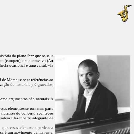
stória do piano Jazz que os seus
co (europeu), ora percussivo (Art
ência ocasional e transversal, via
 de Moran; e se as referências ao
ização de materiais pré-gravados,
 como argumentos não naturais. A
esses elementos se tornaram parte
 vibrantes do concerto aconteceu
dem a fazer parte integrante da
io que esses elementos perdem a
sica é um movimento permanente.