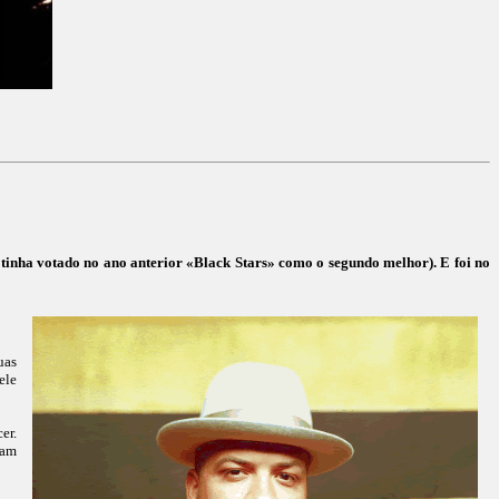
 tinha votado no ano anterior «Black Stars» como o segundo melhor). E foi no
uas
ele
er.
Sam