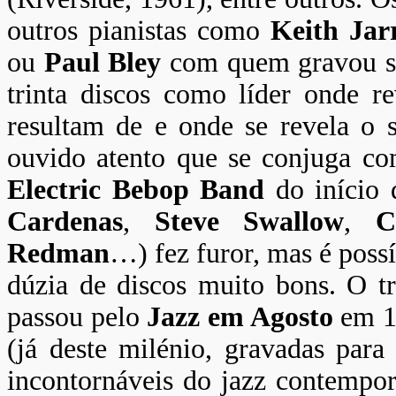
outros pianistas como
Keith Jarr
ou
Paul Bley
com quem gravou se
trinta discos como líder onde re
resultam de e onde se revela o s
ouvido atento que se conjuga co
Electric Bebop Band
do início 
Cardenas
,
Steve Swallow
,
C
Redman
…) fez furor, mas é poss
dúzia de discos muito bons. O 
passou pelo
Jazz em Agosto
em 1
(já deste milénio, gravadas par
incontornáveis do jazz contempo